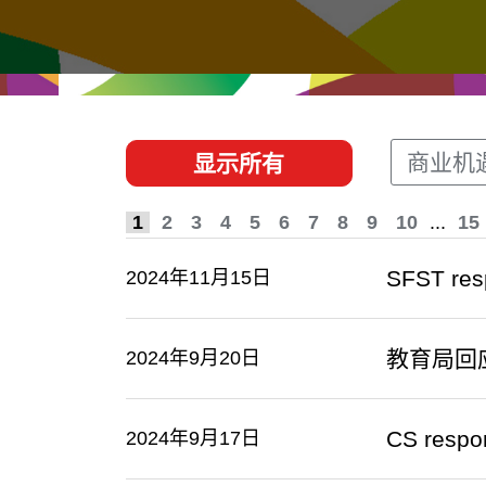
经贸协议
推广香港@东盟
资源
香港 - 实践理想 , 开创未来
联络我们
商业机
显示所有
1
2
3
4
5
6
7
8
9
10
...
15
SFST res
2024年11月15日
教育局回
2024年9月20日
CS respo
2024年9月17日