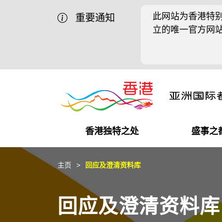
此网站为香港特别
重要通知
立的唯一官方网
香港独特之处
盛事之
商业机遇
盛事之都
在港工作
在港创业
推广香港@中国内地
最新资讯
主页
回应及澄清资料库
独特优势
最新活动精选
都会生活
初创企业
推广香港@中东
媒体资讯
回应及澄清资料库
商业网络
推广香港@粤港澳大湾区
社交媒体