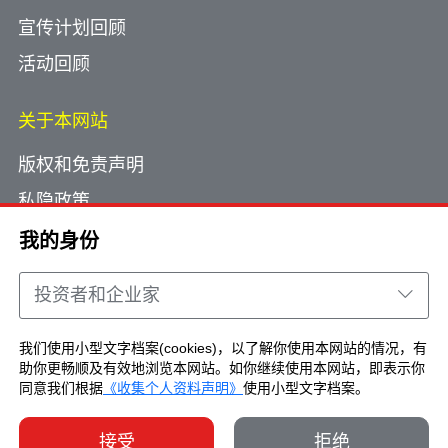
宣传计划回顾
活动回顾
关于本网站
版权和免责声明
私隐政策
使用小型文字档案
我的身份
网页指南
投资者和企业家
联络我们
我们使用小型文字档案(cookies)，以了解你使用本网站的情况，有
助你更畅顺及有效地浏览本网站。如你继续使用本网站，即表示你
Copyright © Brand Hong Kong. All Rights
同意我们根据
《收集个人资料声明》
使用小型文字档案。
Reserved.
接受
拒绝