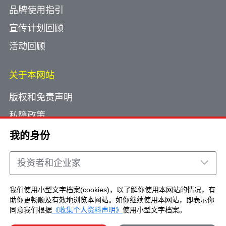
品牌使用指引
香港与卢旺达签订税务协定
宣传计划回顾
活动回顾
2025年9月26日
商经局局长出席第九届中国香港--东盟经贸部长
关于本网站
会议
版权和免责声明
私隐政策
2025年9月26日
香港与东盟电子贸易文件先导计划
使用小型文字档案
我的身份
网页指南
投资者和企业家
联络我们
2025年9月18日
阿联酋全球投资平台Investopia首度于香港举办
我们使用小型文字档案(cookies)，以了解你使用本网站的情况，有
助你更畅顺及有效地浏览本网站。如你继续使用本网站，即表示你
活动 充分印证两地持续深化伙伴关系
Copyright © Brand Hong Kong. All Rights
同意我们根据
《收集个人资料声明》
使用小型文字档案。
Reserved.