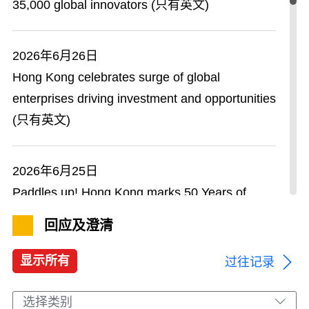
35,000 global innovators (只有英文)
数码互动娱乐展览会
2026年6月26日
2026年8月3日
Hong Kong celebrates surge of global
驻柏林经贸办支持香港青年音乐家参与匈
新
enterprises driving investment and opportunities
牙利李斯特·费伦茨国际公开赛及埃格尔音乐节
(只有英文)
2026年8月3日
2026年6月25日
驻布鲁塞尔经贸办支持香港音乐人才亮相
新
Paddles up! Hong Kong marks 50 Years of
葡萄牙马尔旺国际音乐节
international dragon boat thrills (只有英文)
回应及澄清
2026年8月2日
显示所有
过往记录
2026年6月23日
行政长官与中国证券监督管理委员会主席
新
Hong Kong unlocks new opportunities with
会面
选择类别
Central Asia (只有英文)