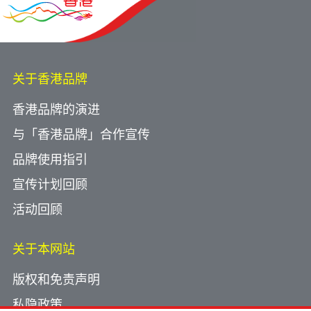
2026年6月11日
S for Housing responds to AFP (只有英文)
2026年6月5日
Hong Kong wraps up successful mission to
关于香港品牌
deepen ties with Central Asia (只有英文)
2026年4月23日
香港品牌的演进
S for S responds to BBC News (只有英文)
与「香港品牌」合作宣传
2026年6月3日
Hong Kong forges new opportunities with
品牌使用指引
2026年4月17日
Kazakhstan and Central Asia (只有英文)
S for S responds to The Wall Street Journal (只
宣传计划回顾
有英文)
活动回顾
2026年5月29日
关于本网站
Smooth take-off for new Terminal 2 at Hong
2026年2月12日
Kong International Airport (只有英文)
S for S responds to The Telegraph (只有英文)
版权和免责声明
私隐政策