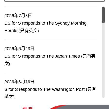
2026年7月30日
2026年7月8日
2026年6月20日
署理财政司司长出席中际旭创股份有限公司上市
DS for S responds to The Sydney Morning
Successful debut of International Symposium
仪式致辞（只有中文）
Herald (只有英文)
on Emergency Response and Aeromedical
Services in Hong Kong (只有英文)
2026年7月30日
2026年6月23日
电影资料馆推出「香港电影资料馆‧25搜影礼」
DS for S responds to The Japan Times (只有英
2026年6月19日
展览
文)
Hong Kong universities scale global heights,
cementing education hub status (只有英文)
2026年6月16日
S for S responds to The Washington Post (只有
2026年6月18日
英文)
Hong Kong rises to No.2 globally in
competitiveness (只有英文)