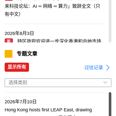
来科技论坛：AI ∞ 网络 ∞ 算力」致辞全文（只
有中文）
2026年8月3日
特区政府欢迎进一步深化香港和内地市场
新
合作的新措施
专题文章
显示所有
过往记录
2026年8月3日
财政司司长出席香港交易所中国国债期货
新
选择类别
上市仪式致辞
2026年7月10日
2026年8月3日
Hong Kong hosts first LEAP East, drawing
文创处资助业界参与第二十三届中国国际
新