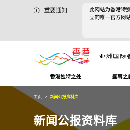
此网站为香港特别
重要通知
立的唯一官方网
香港独特之处
盛事之
商业机遇
盛事之都
在港工作
在港创业
推广香港@中国内地
最新资讯
主页
新闻公报资料库
独特优势
最新活动精选
都会生活
初创企业
推广香港@中东
媒体资讯
新闻公报资料库
商业网络
推广香港@粤港澳大湾区
社交媒体