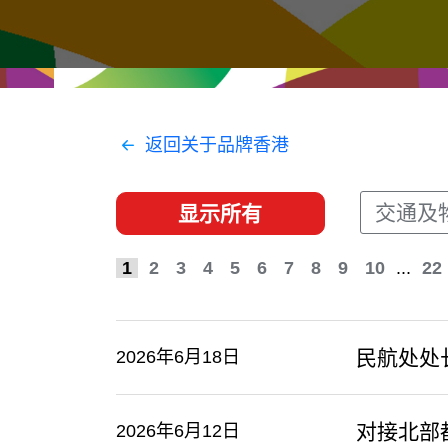
经贸协议
推广香港@东盟
资源
香港 - 实践理想 , 开创未来
联络我们
返回关于品牌香港
交通及
显示所有
1
2
3
4
5
6
7
8
9
10
...
22
民航处处
2026年6月18日
​对接北
2026年6月12日