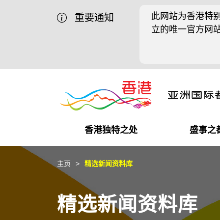
此网站为香港特别
重要通知
立的唯一官方网
香港独特之处
盛事之
商业机遇
盛事之都
在港工作
在港创业
推广香港@中国内地
最新资讯
主页
精选新闻资料库
独特优势
最新活动精选
都会生活
初创企业
推广香港@中东
媒体资讯
精选新闻资料库
商业网络
推广香港@粤港澳大湾区
社交媒体