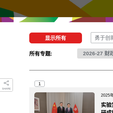
经贸协议
推广香港@东盟
资源
香港 - 实践理想 , 开创未来
联络我们
勇于创
显示所有
2026-27 
所有专题:
SHARE
2025
实验
研成