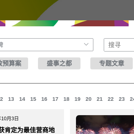
牌
财政预算案
盛事之都
专题文章
2
13
14
15
16
17
18
19
20
21
22
23
2
年10月3日
获肯定为最佳营商地