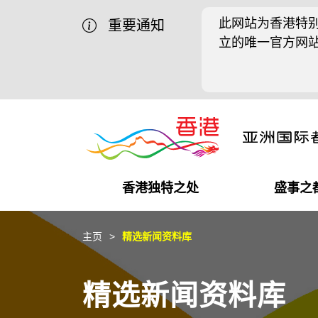
此网站为香港特别
重要通知
立的唯一官方网
香港独特之处
盛事之
商业机遇
盛事之都
在港工作
在港创业
推广香港@中国内地
最新资讯
主页
精选新闻资料库
独特优势
最新活动精选
都会生活
初创企业
推广香港@中东
媒体资讯
精选新闻资料库
商业网络
推广香港@粤港澳大湾区
社交媒体