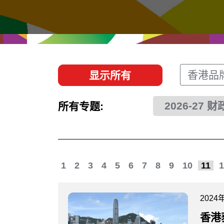
经贸协议
推广香港@东盟
资源
香港 - 实践理想 , 开创未来
联络我们
香港品
显示所有
2026-27 
所有专题:
1
2
3
4
5
6
7
8
9
10
11
1
2024
香港