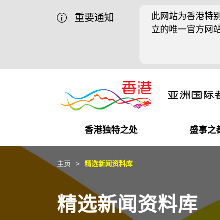
此网站为香港特别
重要通知
立的唯一官方网
香港独特之处
盛事之
商业机遇
盛事之都
在港工作
在港创业
推广香港@中国内地
最新资讯
主页
精选新闻资料库
独特优势
最新活动精选
都会生活
初创企业
推广香港@中东
媒体资讯
精选新闻资料库
商业网络
推广香港@粤港澳大湾区
社交媒体