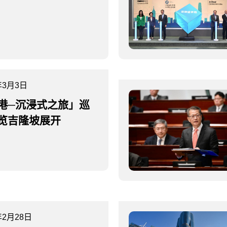
年3月3日
港─沉浸式之旅」巡
览吉隆坡展开
年2月28日