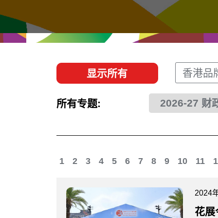
经贸协议
推广香港@东盟
资源
香港 - 实践理想 , 开创未来
联络我们
香港品
显示所有
2026-27 
所有专题:
1
2
3
4
5
6
7
8
9
10
11
1
2024
花展