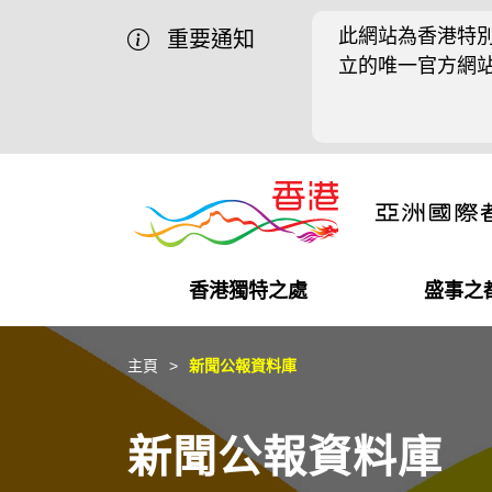
此網站為香港特別
重要通知
立的唯一官方網
香港獨特之處
盛事之
營商機會
盛事之都
在港工作
在港創業
推廣香港@中國內地
最新資訊
主頁
新聞公報資料庫
獨特優勢
最新活動精選
都會生活
初創企業
推廣香港@中東
媒體資訊
新聞公報資料庫
商業網絡
推廣香港@粵港澳大灣區
社交媒體