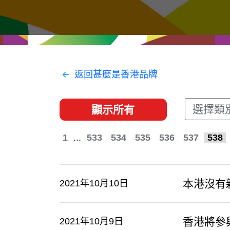
經貿協定
推廣香港@東盟
資源
聯絡我們
返回甚麼是香港品牌
選擇類
顯示所有
1
...
533
534
535
536
537
538
本港沒有
2021年10月10日
香港將參
2021年10月9日