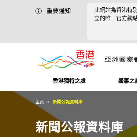
此網站為香港特別
重要通知
立的唯一官方網
香港獨特之處
盛事之
營商機會
盛事之都
在港工作
在港創業
推廣香港@中國內地
最新資訊
主頁
新聞公報資料庫
獨特優勢
最新活動精選
都會生活
初創企業
推廣香港@中東
媒體資訊
新聞公報資料庫
商業網絡
推廣香港@粵港澳大灣區
社交媒體