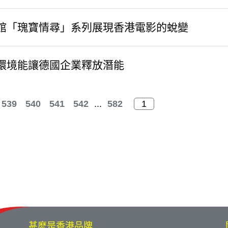
館「瑰寶情尋」系列展現香港電影的蛻變
環境能讓德國企業釋放潛能
539
540
541
542
...
582
甚麽是香港品牌