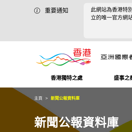
此網站為香港特別
重要通知
立的唯一官方網
香港獨特之處
盛事之
營商機會
盛事之都
在港工作
在港創業
推廣香港@中國內地
最新資訊
主頁
新聞公報資料庫
獨特優勢
最新活動精選
都會生活
初創企業
推廣香港@中東
媒體資訊
新聞公報資料庫
商業網絡
推廣香港@粵港澳大灣區
社交媒體