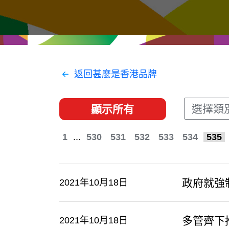
經貿協定
推廣香港@東盟
資源
聯絡我們
返回甚麼是香港品牌
選擇類
顯示所有
1
...
530
531
532
533
534
535
政府就強
2021年10月18日
多管齊下
2021年10月18日