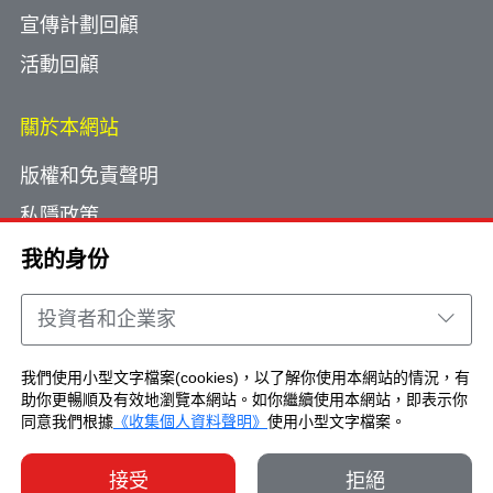
宣傳計劃回顧
活動回顧
關於本網站
版權和免責聲明
私隱政策
使用小型文字檔案
我的身份
網頁指南
投資者和企業家
聯絡我們
我們使用小型文字檔案(cookies)，以了解你使用本網站的情況，有
助你更暢順及有效地瀏覽本網站。如你繼續使用本網站，即表示你
Copyright © Brand Hong Kong. All Rights
同意我們根據
《收集個人資料聲明》
使用小型文字檔案。
Reserved.
接受
拒絕