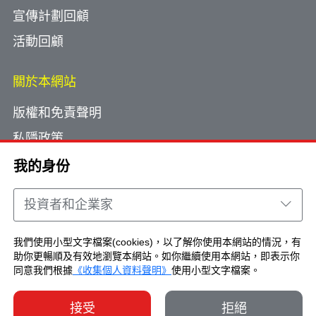
宣傳計劃回顧
活動回顧
關於本網站
版權和免責聲明
私隱政策
使用小型文字檔案
我的身份
網頁指南
投資者和企業家
聯絡我們
我們使用小型文字檔案(cookies)，以了解你使用本網站的情況，有
助你更暢順及有效地瀏覽本網站。如你繼續使用本網站，即表示你
Copyright © Brand Hong Kong. All Rights
同意我們根據
《收集個人資料聲明》
使用小型文字檔案。
Reserved.
接受
拒絕