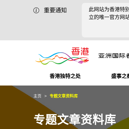
此网站为香港特别
重要通知
立的唯一官方网
香港独特之处
盛事之
商业机遇
盛事之都
在港工作
在港创业
推广香港@中国内地
最新资讯
主页
专题文章资料库
独特优势
最新活动精选
都会生活
初创企业
推广香港@中东
媒体资讯
专题文章资料库
商业网络
推广香港@粤港澳大湾区
社交媒体