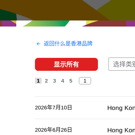
经贸协议
推广香港@东盟
资源
香港 - 实践理想 , 开创未来
联络我们
返回什么是香港品牌
选择类
显示所有
1
2
3
4
5
Hong Kon
2026年7月10日
Hong Kong
2026年6月26日