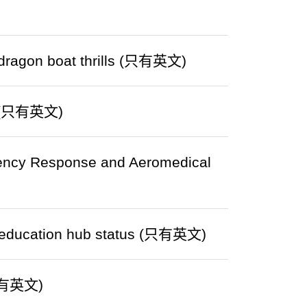
 dragon boat thrills (只有英文)
ia (只有英文)
gency Response and Aeromedical
ng education hub status (只有英文)
 (只有英文)