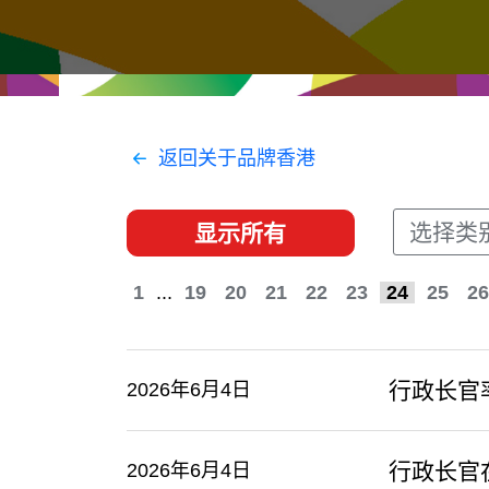
经贸协议
推广香港@东盟
资源
香港 - 实践理想 , 开创未来
联络我们
返回关于品牌香港
选择类
显示所有
1
...
19
20
21
22
23
24
25
26
行政长官
2026年6月4日
行政长官
2026年6月4日