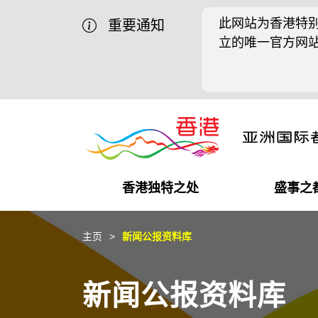
此网站为香港特别
重要通知
立的唯一官方网
香港独特之处
盛事之
商业机遇
盛事之都
在港工作
在港创业
推广香港@中国内地
最新资讯
主页
新闻公报资料库
独特优势
最新活动精选
都会生活
初创企业
推广香港@中东
媒体资讯
新闻公报资料库
商业网络
推广香港@粤港澳大湾区
社交媒体