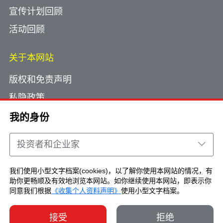
宣传计划回顾
活动回顾
关于本网站
版权和免责声明
私隐政策
使用小型文字档案
我的身份
网页指南
投资者和企业家
联络我们
我们使用小型文字档案(cookies)，以了解你使用本网站的情况，有
助你更畅顺及有效地浏览本网站。如你继续使用本网站，即表示你
Copyright © Brand Hong Kong. All Rights
同意我们根据
《收集个人资料声明》
使用小型文字档案。
Reserved.
接受
拒绝