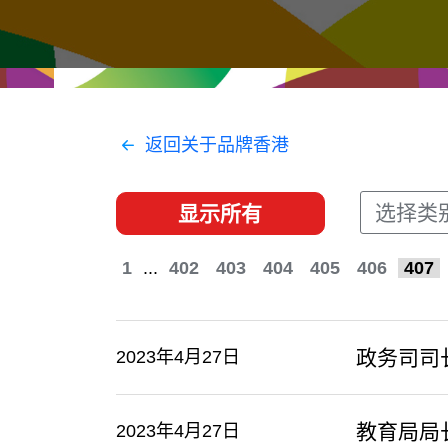
经贸协议
推广香港@东盟
资源
香港 - 实践理想 , 开创未来
联络我们
返回关于品牌香港
选择类
显示所有
1
...
402
403
404
405
406
407
政务司司
2023年4月27日
教育局局
2023年4月27日