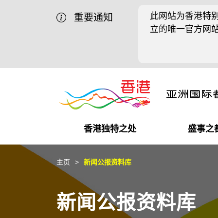
此网站为香港特别
重要通知
立的唯一官方网
香港独特之处
盛事之
商业机遇
盛事之都
在港工作
在港创业
推广香港@中国内地
最新资讯
主页
新闻公报资料库
独特优势
最新活动精选
都会生活
初创企业
推广香港@中东
媒体资讯
新闻公报资料库
商业网络
推广香港@粤港澳大湾区
社交媒体