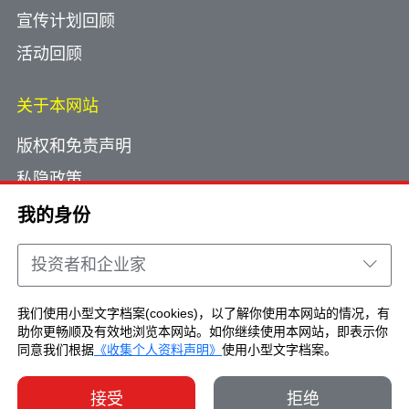
宣传计划回顾
活动回顾
关于本网站
版权和免责声明
私隐政策
使用小型文字档案
我的身份
网页指南
投资者和企业家
联络我们
我们使用小型文字档案(cookies)，以了解你使用本网站的情况，有
助你更畅顺及有效地浏览本网站。如你继续使用本网站，即表示你
Copyright © Brand Hong Kong. All Rights
同意我们根据
《收集个人资料声明》
使用小型文字档案。
Reserved.
接受
拒绝