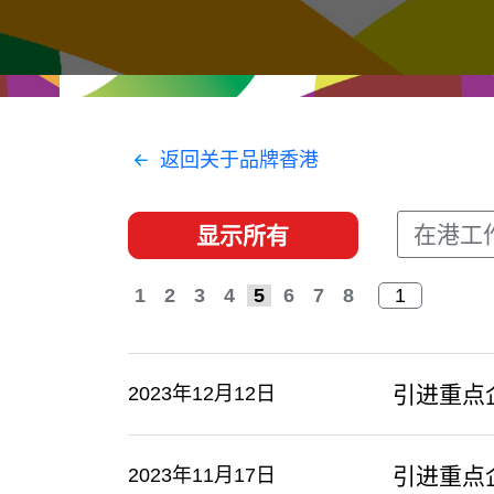
经贸协议
推广香港@东盟
资源
香港 - 实践理想 , 开创未来
联络我们
返回关于品牌香港
在港工
显示所有
1
2
3
4
5
6
7
8
引进重点
2023年12月12日
引进重点
2023年11月17日