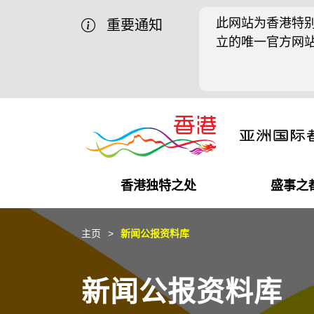
此网站为香港特别
重要通知
立的唯一官方网
香港独特之处
盛事之
商业机遇
盛事之都
在港工作
在港创业
推广香港@中国内地
最新资讯
主页
新闻公报资料库
独特优势
最新活动精选
都会生活
初创企业
推广香港@中东
媒体资讯
新闻公报资料库
商业网络
推广香港@粤港澳大湾区
社交媒体