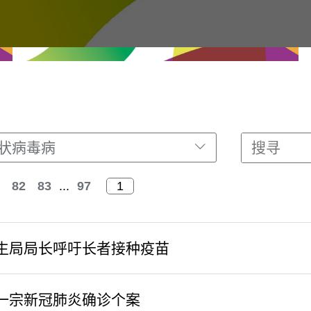
冠状病毒病
82
83
...
97
生局局长呼吁长者接种疫苗
一宗新冠肺炎确诊个案