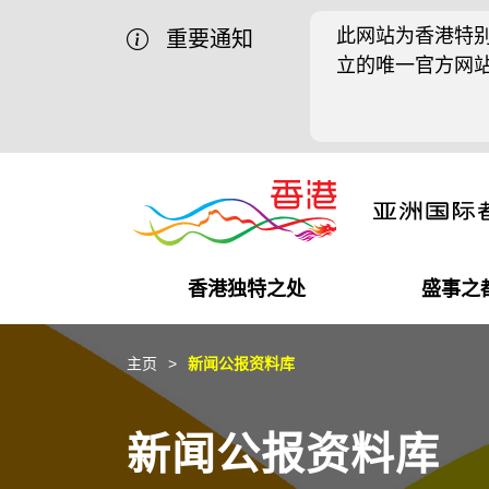
此网站为香港特别
重要通知
立的唯一官方网
香港独特之处
盛事之
商业机遇
盛事之都
在港工作
在港创业
推广香港@中国内地
最新资讯
主页
新闻公报资料库
独特优势
最新活动精选
都会生活
初创企业
推广香港@中东
媒体资讯
新闻公报资料库
商业网络
推广香港@粤港澳大湾区
社交媒体