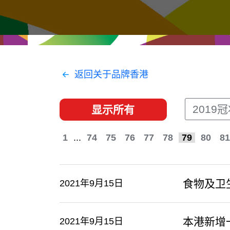
经贸协议
推广香港@东盟
资源
香港 - 实践理想 , 开创未来
联络我们
返回关于品牌香港
2019
显示所有
1
...
74
75
76
77
78
79
80
81
食物及卫
2021年9月15日
本港新增
2021年9月15日