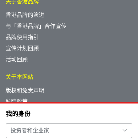
关于香港品牌
香港品牌的演进
2026年7月24日
全球知名攀登品牌KAILAS在港开设首店 拓展
与「香港品牌」合作宣传
山地运动版图
品牌使用指引
宣传计划回顾
2026年7月22日
活动回顾
商务及经济发展局局长在「工总环球联通：新里
程，创机遇」论坛致辞全文（只有中文）
关于本网站
版权和免责声明
2026年7月17日
私隐政策
创新科技及工业局常任秘书长在「创科出海‧香
使用小型文字档案
我的身份
港启航：内地企业全球化路径」研讨会的主题演
网页指南
讲致辞（只有中文）
投资者和企业家
联络我们