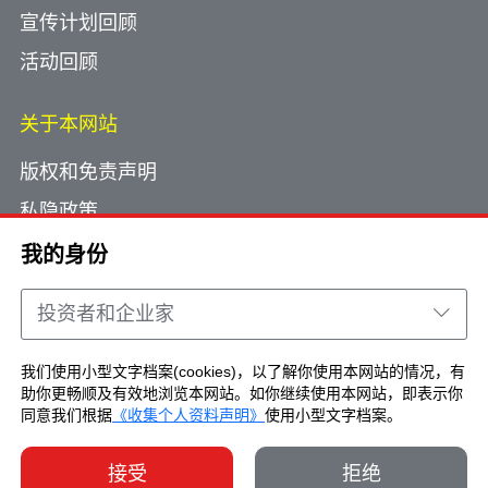
宣传计划回顾
活动回顾
关于本网站
版权和免责声明
私隐政策
使用小型文字档案
我的身份
网页指南
投资者和企业家
联络我们
我们使用小型文字档案(cookies)，以了解你使用本网站的情况，有
助你更畅顺及有效地浏览本网站。如你继续使用本网站，即表示你
Copyright © Brand Hong Kong. All Rights
同意我们根据
《收集个人资料声明》
使用小型文字档案。
Reserved.
接受
拒绝