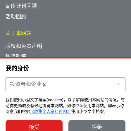
宣传计划回顾
活动回顾
关于本网站
版权和免责声明
私隐政策
使用小型文字档案
我的身份
网页指南
投资者和企业家
联络我们
我们使用小型文字档案(cookies)，以了解你使用本网站的情况，有
助你更畅顺及有效地浏览本网站。如你继续使用本网站，即表示你
Copyright © Brand Hong Kong. All Rights
同意我们根据
《收集个人资料声明》
使用小型文字档案。
Reserved.
接受
拒绝