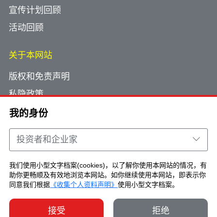
宣传计划回顾
活动回顾
关于本网站
版权和免责声明
私隐政策
使用小型文字档案
我的身份
网页指南
投资者和企业家
联络我们
我们使用小型文字档案(cookies)，以了解你使用本网站的情况，有
助你更畅顺及有效地浏览本网站。如你继续使用本网站，即表示你
Copyright © Brand Hong Kong. All Rights
同意我们根据
《收集个人资料声明》
使用小型文字档案。
Reserved.
接受
拒绝