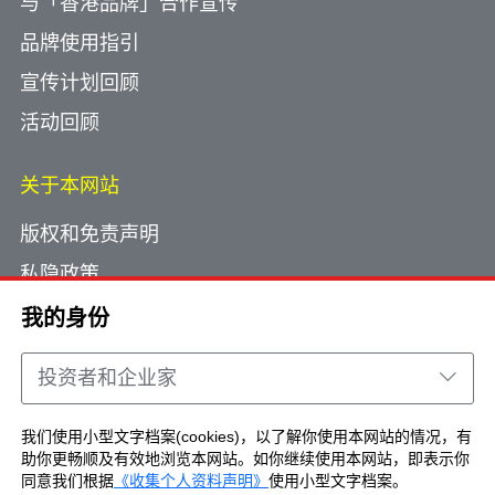
与「香港品牌」合作宣传
品牌使用指引
宣传计划回顾
活动回顾
关于本网站
版权和免责声明
私隐政策
使用小型文字档案
我的身份
网页指南
投资者和企业家
联络我们
我们使用小型文字档案(cookies)，以了解你使用本网站的情况，有
助你更畅顺及有效地浏览本网站。如你继续使用本网站，即表示你
Copyright © Brand Hong Kong. All Rights
同意我们根据
《收集个人资料声明》
使用小型文字档案。