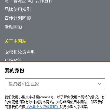
与「香港品牌」合作宣传
品牌使用指引
宣传计划回顾
活动回顾
关于本网站
版权和免责声明
私隐政策
使用小型文字档案
我的身份
网页指南
投资者和企业家
联络我们
我们使用小型文字档案(cookies)，以了解你使用本网站的情况，有
助你更畅顺及有效地浏览本网站。如你继续使用本网站，即表示你
Copyright © Brand Hong Kong. All Rights
同意我们根据
《收集个人资料声明》
使用小型文字档案。