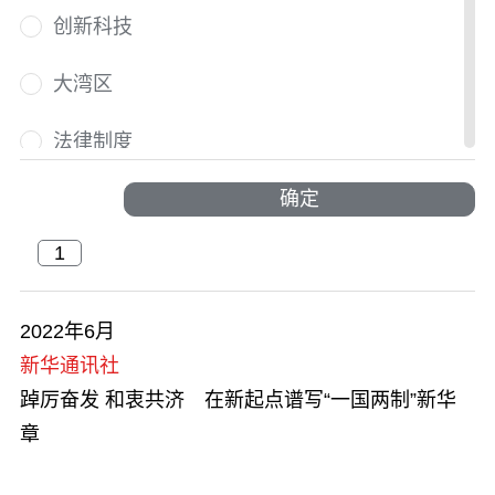
创新科技
大湾区
法律制度
国际人才荟萃
确定
国际盛事
户外探索
2022年6月
新华通讯社
活力澎湃
踔厉奋发 和衷共济 在新起点谱写“一国两制”新华
交通及物流
章
节庆与文化