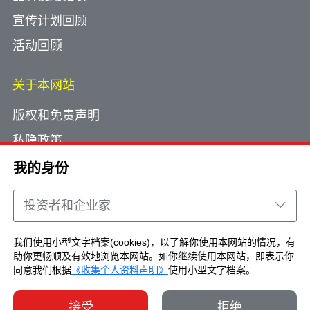
宣传计划回顾
活动回顾
关于本网站
版权和免责声明
私隐政策
使用小型文字档案
我的身份
网页指南
投资者和企业家
联络我们
我们使用小型文字档案(cookies)，以了解你使用本网站的情况，有
助你更畅顺及有效地浏览本网站。如你继续使用本网站，即表示你
Copyright © Brand Hong Kong. All Rights
同意我们根据
《收集个人资料声明》
使用小型文字档案。
Reserved.
接受
拒绝