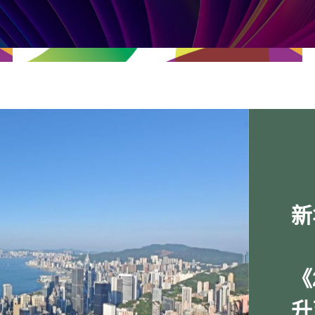
新
《
升