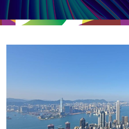
经贸协议
推广香港@东盟
资源
香港 - 实践理想 , 开创未来
联络我们