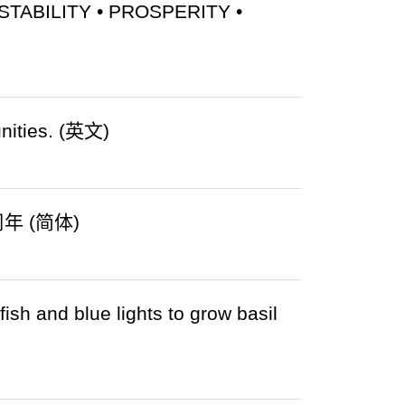
STABILITY • PROSPERITY •
unities. (英文)
 (简体)
ish and blue lights to grow basil