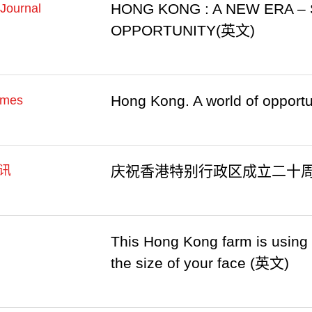
HONG KONG : A NEW ERA – 
 Journal
OPPORTUNITY(英文)
Hong Kong. A world of opport
imes
庆祝香港特别行政区成立二十周年
讯
This Hong Kong farm is using f
the size of your face (英文)