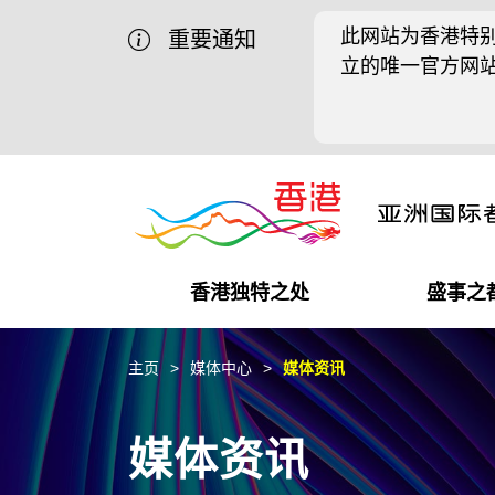
此网站为香港特别
重要通知
立的唯一官方网
香港独特之处
盛事之
商业机遇
盛事之都
在港工作
在港创业
推广香港@中国内地
最新资讯
主页
媒体中心
媒体资讯
独特优势
最新活动精选
都会生活
初创企业
推广香港@中东
媒体资讯
媒体资讯
商业网络
推广香港@粤港澳大湾区
社交媒体