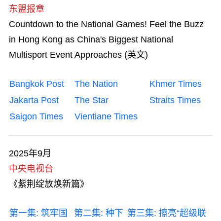
人才清单
东盟报章
Countdown to the National Games! Feel the Buzz
商业机遇
in Hong Kong as China's Biggest National
香港品牌
Multisport Event Approaches (英文)
香港特区成立二十五周年
Bangkok Post
The Nation
Khmer Times
Jakarta Post
The Star
Straits Times
艺术与文化
Saigon Times
Vientiane Times
勇于创新
2025年9月
在港工作
中央电视台
知识产权贸易
《紫荆绽放焕新篇》
追求卓越
第一集: 筑牢国
第二集: 种下
第三集: 擦亮“超级联