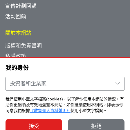
宣傳計劃回顧
活動回顧
關於本網站
版權和免責聲明
私隱政策
使用小型文字檔案
我的身份
網頁指南
投資者和企業家
聯絡我們
我們使用小型文字檔案(cookies)，以了解你使用本網站的情況，有
助你更暢順及有效地瀏覽本網站。如你繼續使用本網站，即表示你
Copyright © Brand Hong Kong. All Rights
同意我們根據
《收集個人資料聲明》
使用小型文字檔案。
Reserved.
接受
拒絕