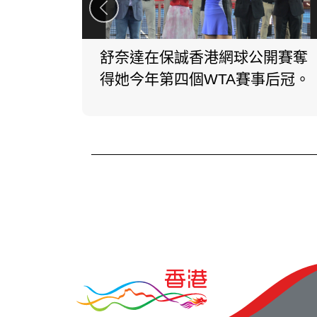
舒奈達在保誠香港網球公開賽奪
得她今年第四個WTA賽事后冠。