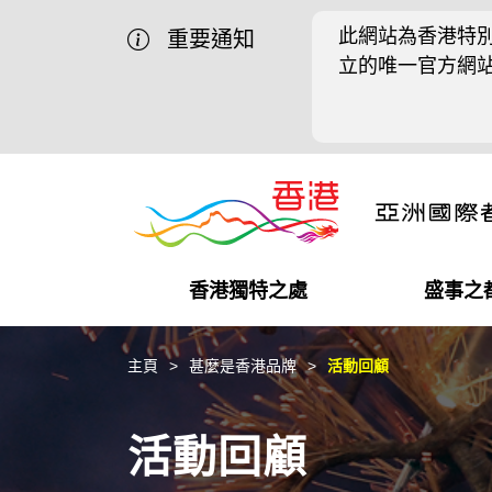
此網站為香港特別
重要通知
立的唯一官方網
香港獨特之處
盛事之
營商機會
盛事之都
在港工作
在港創業
推廣香港@中國內地
最新資訊
主頁
甚麼是香港品牌
活動回顧
獨特優勢
最新活動精選
都會生活
初創企業
推廣香港@中東
媒體資訊
活動回顧
商業網絡
推廣香港@粵港澳大灣區
社交媒體