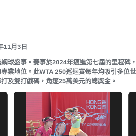
4年11月3日
網球盛事。賽事於2024年邁進第七屆的里程碑
專業地位。此WTA 250巡迴賽每年均吸引多位
打及雙打戲碼，角逐25萬美元的總獎金。