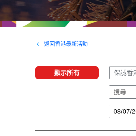
經貿協定
推廣香港@東盟
資源
聯絡我們
返回香港最新活動
顯示所有
保誠香