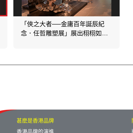
「俠之大者──金庸百年誕辰紀
念．任哲雕塑展」展出栩栩如生
的武俠小說人物雕塑。
甚麽是香港品牌
香港品牌的演進