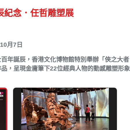
誕辰紀念．任哲雕塑展
年10月7日
百年誕辰，香港文化博物館特別舉辦「俠之大者 
品，呈現金庸筆下22位經典人物的動感雕塑形