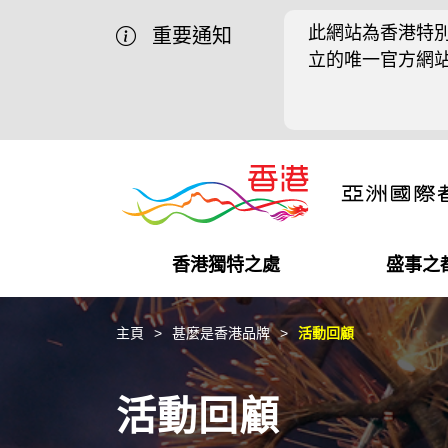
此網站為香港特別
重要通知
立的唯一官方網
香港獨特之處
盛事之
營商機會
盛事之都
在港工作
在港創業
推廣香港@中國內地
最新資訊
主頁
甚麼是香港品牌
活動回顧
獨特優勢
最新活動精選
都會生活
初創企業
推廣香港@中東
媒體資訊
活動回顧
商業網絡
推廣香港@粵港澳大灣區
社交媒體