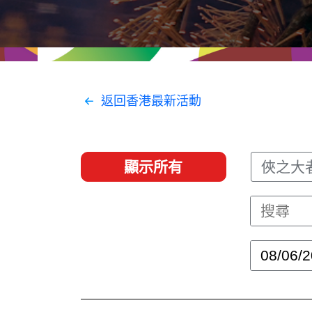
經貿協定
推廣香港@東盟
資源
聯絡我們
返回香港最新活動
顯示所有
俠之大