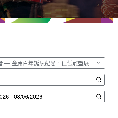
者 — 金庸百年誕辰紀念．任哲雕塑展