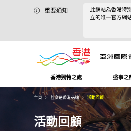
此網站為香港特別
重要通知
立的唯一官方網
香港獨特之處
盛事之
營商機會
盛事之都
在港工作
在港創業
推廣香港@中國內地
最新資訊
主頁
甚麼是香港品牌
活動回顧
獨特優勢
最新活動精選
都會生活
初創企業
推廣香港@中東
媒體資訊
活動回顧
商業網絡
推廣香港@粵港澳大灣區
社交媒體