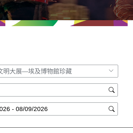
文明大展—埃及博物館珍藏