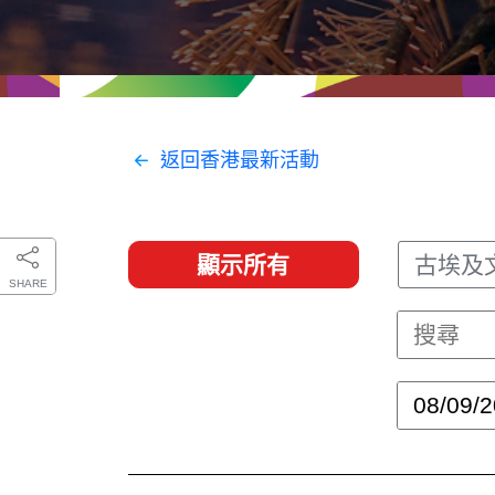
經貿協定
推廣香港@東盟
資源
聯絡我們
返回香港最新活動
顯示所有
古埃及
SHARE