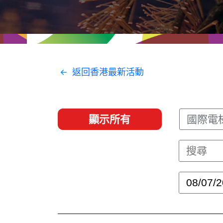
經貿協定
推廣香港@東盟
資源
聯絡我們
返回香港最新活動
顯示所有
國際電梯