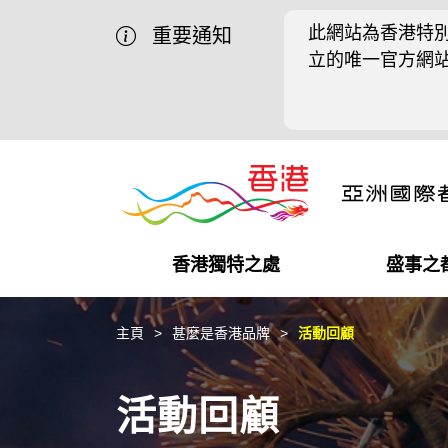
此網站為香港特別
重要通知
立的唯一官方網
香港獨特之處
盛事之
營商機會
盛事之都
在港工作
在港創業
推廣香港@中國內地
最新資訊
主頁
甚麼是香港品牌
活動回顧
獨特優勢
最新活動精選
都會生活
初創企業
推廣香港@中東
媒體資訊
活動回顧
商業網絡
推廣香港@粵港澳大灣區
社交媒體