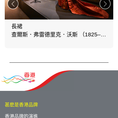
長裙
查爾斯．弗雷德里克．沃斯 （1825–
1895年）
甚麽是香港品牌
香港品牌的演進