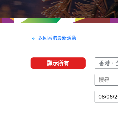
經貿協定
推廣香港@東盟
資源
聯絡我們
返回香港最新活動
顯示所有
香港．