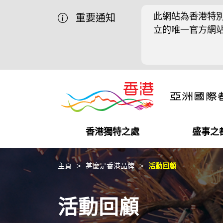
此網站為香港特別
重要通知
立的唯一官方網
香港獨特之處
盛事之
營商機會
盛事之都
在港工作
在港創業
推廣香港@中國內地
最新資訊
主頁
甚麼是香港品牌
活動回顧
獨特優勢
最新活動精選
都會生活
初創企業
推廣香港@中東
媒體資訊
活動回顧
商業網絡
推廣香港@粵港澳大灣區
社交媒體