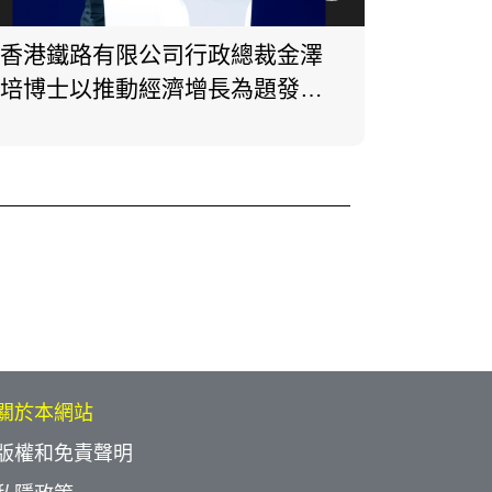
香港鐵路有限公司行政總裁金澤
高峰會
培博士以推動經濟增長為題發表
全球精
演講。
關於本網站
版權和免責聲明