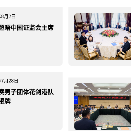
年8月2日
超晤中国证监会主席
年7月28日
赛男子团体花剑港队
银牌