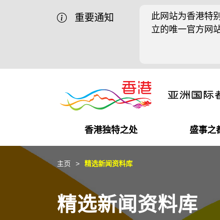
此网站为香港特别
重要通知
立的唯一官方网
香港独特之处
盛事之
商业机遇
盛事之都
在港工作
在港创业
推广香港@中国内地
最新资讯
主页
精选新闻资料库
独特优势
最新活动精选
都会生活
初创企业
推广香港@中东
媒体资讯
精选新闻资料库
商业网络
推广香港@粤港澳大湾区
社交媒体