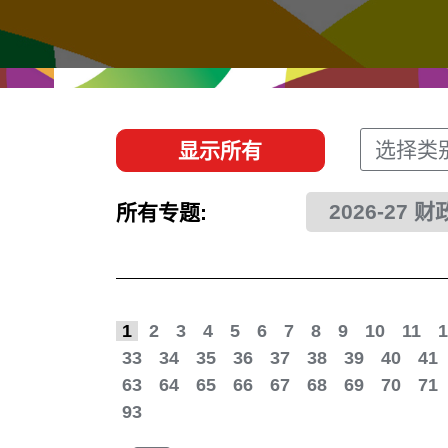
经贸协议
推广香港@东盟
资源
香港 - 实践理想 , 开创未来
联络我们
选择类
显示所有
2026-27 
所有专题:
1
2
3
4
5
6
7
8
9
10
11
1
33
34
35
36
37
38
39
40
41
63
64
65
66
67
68
69
70
71
93