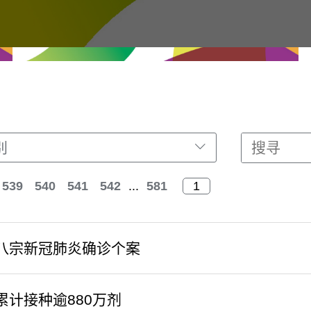
别
539
540
541
542
...
581
八宗新冠肺炎确诊个案
累计接种逾880万剂