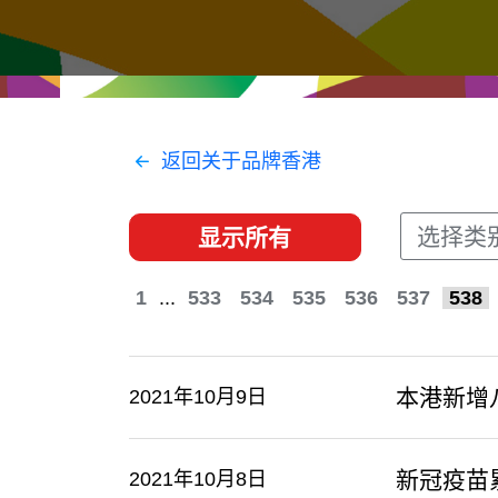
经贸协议
推广香港@东盟
资源
香港 - 实践理想 , 开创未来
联络我们
返回关于品牌香港
选择类
显示所有
1
...
533
534
535
536
537
538
本港新增
2021年10月9日
新冠疫苗
2021年10月8日