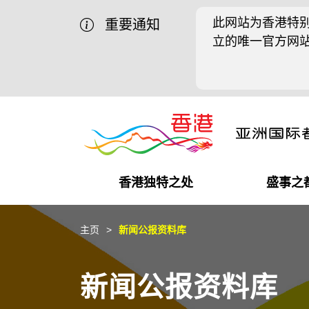
此网站为香港特别
重要通知
立的唯一官方网
香港独特之处
盛事之
商业机遇
盛事之都
在港工作
在港创业
推广香港@中国内地
最新资讯
主页
新闻公报资料库
独特优势
最新活动精选
都会生活
初创企业
推广香港@中东
媒体资讯
新闻公报资料库
商业网络
推广香港@粤港澳大湾区
社交媒体