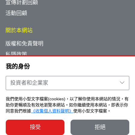
宣傳計劃回顧
活動回顧
關於本網站
版權和免責聲明
私隱政策
使用小型文字檔案
我的身份
網頁指南
投資者和企業家
聯絡我們
我們使用小型文字檔案(cookies)，以了解你使用本網站的情況，有
助你更暢順及有效地瀏覽本網站。如你繼續使用本網站，即表示你
Copyright © Brand Hong Kong. All Rights
同意我們根據
《收集個人資料聲明》
使用小型文字檔案。
Reserved.
接受
拒絕