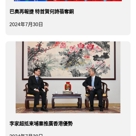
巴奧再報捷 特首賀何詩蓓奪銅
2024年7月30日
李家超抵柬埔寨推廣香港優勢