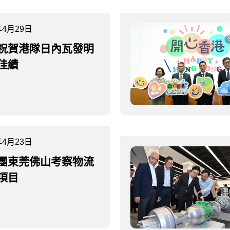
年4月29日
祝賀港隊日內瓦發明
佳績
年4月23日
團東莞佛山考察物流
項目