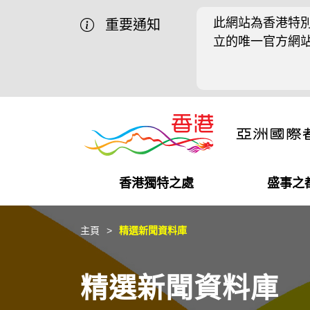
此網站為香港特別
重要通知
立的唯一官方網
香港獨特之處
盛事之
營商機會
盛事之都
在港工作
在港創業
推廣香港@中國內地
最新資訊
主頁
精選新聞資料庫
獨特優勢
最新活動精選
都會生活
初創企業
推廣香港@中東
媒體資訊
精選新聞資料庫
商業網絡
推廣香港@粵港澳大灣區
社交媒體