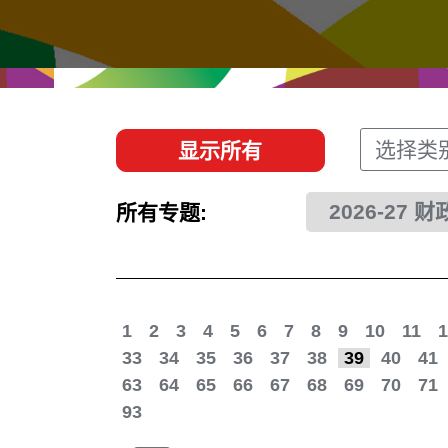
经贸协议
推广香港@东盟
资源
香港 - 实践理想 , 开创未来
联络我们
选择类
显示所有
2026-27 
所有专题:
1
2
3
4
5
6
7
8
9
10
11
1
33
34
35
36
37
38
39
40
41
63
64
65
66
67
68
69
70
71
93