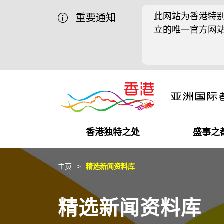
此网站为香港特别
重要通知
立的唯一官方网
香港独特之处
盛事之
商业机遇
盛事之都
在港工作
在港创业
推广香港@中国内地
最新资讯
主页
精选新闻资料库
独特优势
最新活动精选
都会生活
初创企业
推广香港@中东
媒体资讯
精选新闻资料库
商业网络
推广香港@粤港澳大湾区
社交媒体