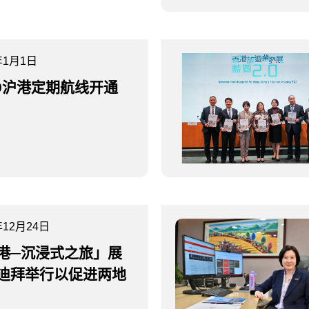
年1月1日
19沪港定期航线开通
年12月24日
港─沉浸式之旅」展
迪拜举行以促进两地