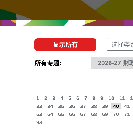
经贸协议
推广香港@东盟
资源
香港 - 实践理想 , 开创未来
联络我们
选择类
显示所有
2026-27 
所有专题:
1
2
3
4
5
6
7
8
9
10
11
1
33
34
35
36
37
38
39
40
41
63
64
65
66
67
68
69
70
71
93