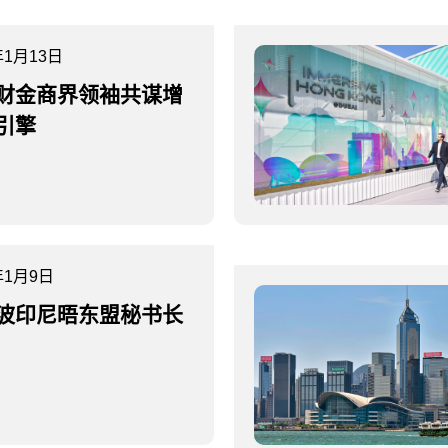
年1月13日
财金商界领袖共谋增
引擎
年1月9日
波印尼晤东盟秘书长