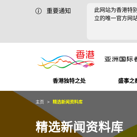
此网站为香港特别
重要通知
立的唯一官方网
香港独特之处
盛事之
商业机遇
盛事之都
在港工作
在港创业
推广香港@中国内地
最新资讯
主页
精选新闻资料库
独特优势
最新活动精选
都会生活
初创企业
推广香港@中东
媒体资讯
精选新闻资料库
商业网络
推广香港@粤港澳大湾区
社交媒体